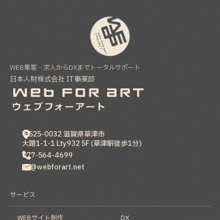
初心者でもできる！ホームページ制作のステッ
プバイステップガイド
2025-04-07
WEB集客・求人からDXまでトータルサポート
制作実績を20件追加いたしました。
日本人財株式会社 IT事業部
2025-03-14
〒525-0032
滋賀県
草津市
大路1-1-1 Lty932 5F (草津駅徒歩1分)
077-564-4699
hp@webforart.net
サービス
WEBサイト制作
DX