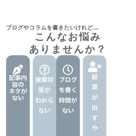
ブログやコラムを書きたいけれど…
こんなお悩み
ありませんか？
結
記事内
検索対
ブログ
容の
果
策が
を書く
ネタが
が
ない
わから
時間が
出
ない
ない​
ず
や