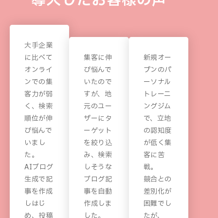
導入したお客様の声
大手企業
に比べて
集客に伸
新規オー
オンライ
び悩んで
プンのパ
ンでの集
いたので
ーソナル
客力が弱
すが、地
トレーニ
く、検索
元のユー
ングジム
順位が伸
ザーにタ
で、立地
び悩んで
ーゲット
の認知度
いまし
を絞り込
が低く集
た。
み、検索
客に苦
AIブログ
しそうな
戦。
生成で記
ブログ記
競合との
事を作成
事を自動
差別化が
しはじ
作成しま
困難でし
め、投稿
した。
たが、