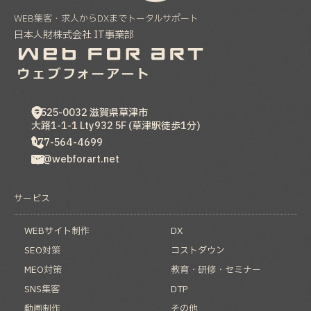
WEB集客・求人からDXまでトータルサポート
日本人財株式会社 IT事業部
〒525-0032
滋賀県
草津市
大路1-1-1 Lty932 5F (草津駅徒歩1分)
077-564-4699
hp@webforart.net
サービス
WEBサイト制作
DX
SEO対策
コストダウン
MEO対策
教育・研修・セミナー
SNS集客
DTP
動画制作
その他