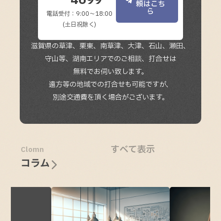
4699
頼はこち
ら
電話受付：9:00～18:00
(土日祝除く)
滋賀県の草津、栗東、南草津、
大津、
石山、
瀬田、
守山等、
湖南エリアでの
ご相談、打合せは
無料でお伺い致します。
遠方等の地域での
打合せも可能ですが、
別途交通費を
頂く場合がございます。
すべて表示
Clomn
コラム