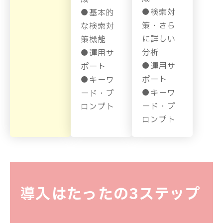
●
検索対
●
基本的
策・さら
な検索対
に詳しい
策機能
分析
●
運用サ
●
運用サ
ポート
ポート
●
キーワ
●
キーワ
ード・プ
ード・プ
ロンプト
ロンプト
導入はたったの
3ステップ