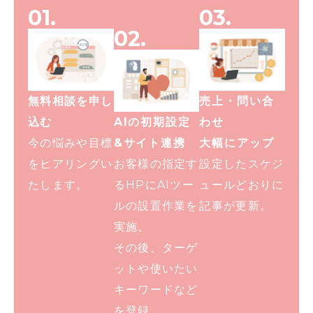
01.
03.
02.
無料相談を申し
売上・問い合
込む
AIの初期設定
わせ
今の悩みや目標
&サイト連携
大幅にアップ
をヒアリングい
お客様の指定す
設定したスケジ
たします。
るHPにAIツー
ュールどおりに
ルの設置作業を
記事が更新。
実施。
その後、ターゲ
ットや使いたい
キーワードなど
を登録。