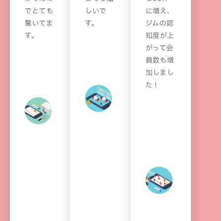
でとても
しいで
に増え、
驚いてま
す。
ジムの認
す。
知度が上
レ
がって会
地
ス
員数も増
域
ト
加しまし
リ
ラ
た！
フ
ン
ト
ォ
オ
レ
ー
ー
ー
ム
ナ
ニ
会
ー
ン
社
グ
ジ
ム
オ