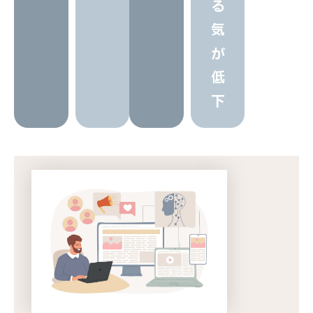
る
気
が
低
下