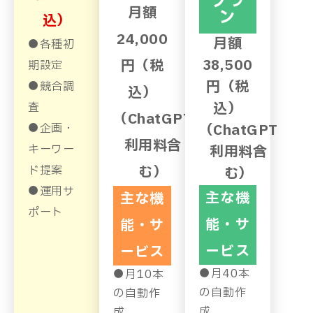
プラ
月額
ン
込）
24,000
月額
●
各種初
38,500
円
（税
期設定
円
（税
●
競合調
込）
込）
査
（ChatGPT
●
企画・
（ChatGPT
利用料含
キーワー
利用料含
ド提案
む）
む）
●
運用サ
主な機
主な機
ポート
能・サ
能・サ
ービス
ービス
●
月40本
●
月10本
の自動作
の自動作
成
成