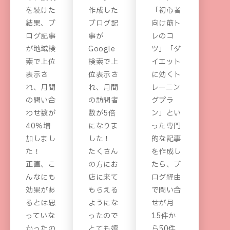
を続けた
作成した
「初心者
結果、ブ
ブログ記
向け筋ト
ログ記事
事が
レのコ
が地域検
Google
ツ」「ダ
索で上位
検索で上
イエット
表示さ
位表示さ
に効くト
れ、月間
れ、月間
レーニン
の問い合
の訪問者
グプラ
わせ数が
数が5倍
ン」とい
40%増
になりま
った専門
加しまし
した！
的な記事
た！
たくさん
を作成し
正直、こ
の方にお
たら、ブ
んなにも
店に来て
ログ経由
効果があ
もらえる
で問い合
るとは思
ようにな
せが月
っていな
ったので
15件か
かったの
とても嬉
ら50件