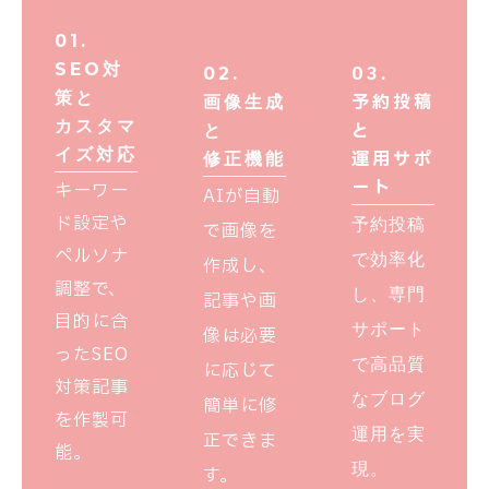
01.
SEO対
03.
02.
策と
予約投稿
画像生成
カスタマ
と
と
イズ対応
運用サポ
修正機能
ート
キーワー
AIが自動
ド設定や
予約投稿
で画像を
ペルソナ
で効率化
作成し、
調整で、
し、専門
記事や画
目的に合
サポート
像は必要
ったSEO
で高品質
に応じて
対策記事
なブログ
簡単に修
を作製可
運用を実
正できま
能。
現。
す。