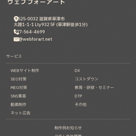
〒525-0032
滋賀県
草津市
大路1-1-1 Lty932 5F (草津駅徒歩1分)
077-564-4699
hp@webforart.net
サービス
WEBサイト制作
DX
SEO対策
コストダウン
MEO対策
教育・研修・セミナー
SNS集客
DTP
動画制作
その他
ネット広告
制作例
お知らせ