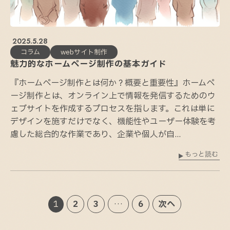
2025.5.28
コラム
webサイト制作
魅力的なホームページ制作の基本ガイド
『ホームページ制作とは何か？概要と重要性』ホームペ
ージ制作とは、オンライン上で情報を発信するためのウ
ェブサイトを作成するプロセスを指します。これは単に
デザインを施すだけでなく、機能性やユーザー体験を考
慮した総合的な作業であり、企業や個人が自...
もっと読む
1
2
3
…
6
次へ