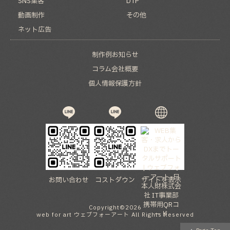
SNS集客
DTP
動画制作
その他
ネット広告
制作例
お知らせ
コラム
会社概要
個人情報保護方針
お問い合わせ
コストダウン
サイトを表示
Copyright©
2026
web for art ウェブフォーアート
All Rights Reserved