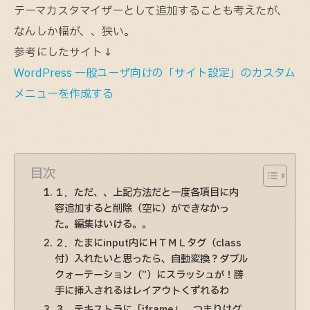
テーマカスタマイザーとして追加することも考えたが、
なんしか幅が、、狭い。
参考にしたサイト↓
WordPress 一般ユーザ向けの「サイト設定」のカスタム
メニューを作成する
目次
１．ただ、、上記方法だと一度各項目に内
容追加すると削除（空に）ができなかっ
た。編集はいける。。
２．たまにinput内にＨＴＭＬタグ（class
付）入れたいと思ったら、自動変換？ダブル
クォーテーション（”）にスラッシュが！勝
手に挿入されるはレイアウトくずれるわ
３．テキストラに「iframe」、つまりはグ