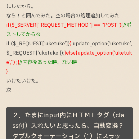
にしたから。
なら！と囲んでみた。空の場合の処理追加してみた
if($_SERVER[“REQUEST_METHOD”] == “POST”){
//ポ
ストしてからね
if ($_REQUEST[‘uketuke’])
{
update_option(‘uketuke’,
$_REQUEST[‘uketuke’]);
}else{update_option(‘uketuk
e’,”) ;}
//内容
後あった時、ない時
}
いけたいけた。
次
２．たまにinput内にＨＴＭＬタグ（cla
ss付）入れたいと思ったら、自動変換？
ダブルクォーテーション（”）にスラッ