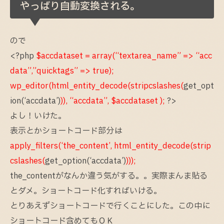
やっばり自動変換される。
ので
<?php
$accdataset = array(“textarea_name” => “acc
data”,”quicktags” => true);
wp_editor(html_entity_decode(stripcslashes(
get_opt
ion(‘accdata’)
)), “accdata”, $accdataset );
?>
よし！いけた。
表示とかショートコード部分は
apply_filters(‘the_content’, html_entity_decode(strip
cslashes(
get_option(‘accdata’)
)));
the_contentがなんか違う気がする。。実際まんま貼る
とダメ。ショートコード化すればいける。
とりあえずショートコードで行くことにした。この中に
ショートコード含めてもＯＫ