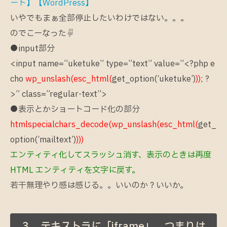
ート】【WordPress】
いやでもまぁ全部停止したいわけではない。。。
のでこーなった☟
●input部分
<input name=”uketuke” type=”text” value=”<?php e
cho
wp_unslash(esc_html(
get_option(‘uketuke’)
))
; ?
>” class=”regular-text”>
●表示とかショートコード化の部分
htmlspecialchars_decode(wp_unslash(esc_html(
get_
option(‘mailtext’)
)))
エンティティ化してスラッシュ消す、表示のときは再度
HTML エンティティを文字に戻す。
若干無理やり感は感じる。。いいのか？いいか。
３．テキストラに「iframe」、つまりは