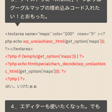
グーグルマップの埋め込みコード入れた
い！とおもった。
<textarea name=”maps” cols=”100″ rows=”5″><?
php echo
wp_unslash(esc_html(
get_option(‘maps’
)))
;
?></textarea>
<?php if (!empty(get_option(‘maps’))) { ?>
<?php echo htmlspecialchars_decode(wp_unslash(es
c_html(
get_option(‘maps’)
))); ?>
<?php } ?>
はい。いけたぁぁ
４．エディターも使いたくなった。でも