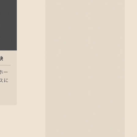
訣
ホー
スに