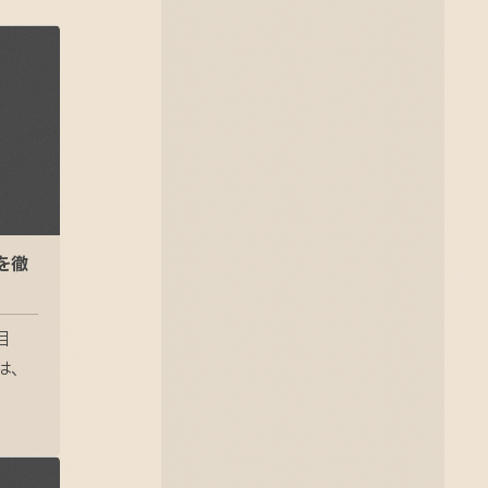
を徹
目
は、