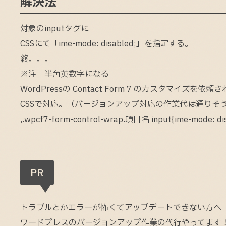
解決法
対象のinputタグに
CSSにて「ime-mode: disabled;」を指定する。
終。。。
※注 半角英数字になる
WordPressの Contact Form 7 のカスタマ
CSSで対応。（バージョンアップ対応の作業代は通りそ
,.wpcf7-form-control-wrap.項目名 input{ime-mode: dis
PR
トラブルとかエラーが怖くてアップデートできない方へ
ワードプレスのバージョンアップ作業の代行やってます