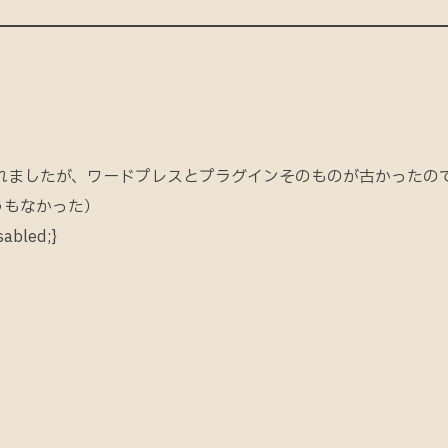
イズを依頼されましたが、ワードプレスとプラグインそのものが古かったの
うもなかった）
abled;}
！