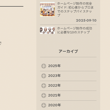
ホームページ制作の完全
ガイド: 初心者からプロま
でのステップバイステッ
プ
2025-09-10
ホームページ制作の成功
に必要な10のステップ
2025-09-09
で
ホームページ制作の成功
アーカイブ
法則：魅力的なサイトを
作るためのステップ
2025-09-08
2025年
Web制作会社の選び方:
成功するためのポイント
2023年
2025-09-07
2022年
Web制作の基礎知識: 初
めての方でも分かるポイ
2021年
ント
2025-09-06
2020年
ホームページ制作の基本