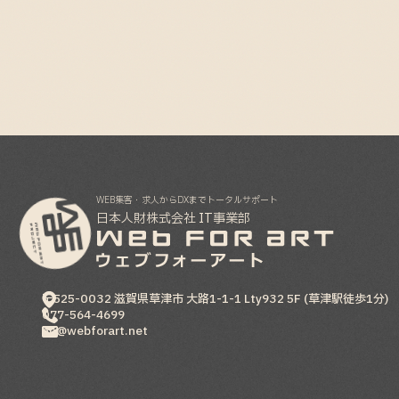
WEB集客・求人からDXまでトータルサポート
日本人財株式会社 IT事業部
〒525-0032
滋賀県
草津市
大路1-1-1 Lty932 5F (草津駅徒歩1分)
077-564-4699
hp@webforart.net