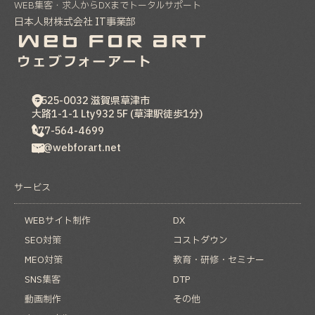
WEB集客・求人からDXまでトータルサポート
日本人財株式会社 IT事業部
〒525-0032
滋賀県
草津市
大路1-1-1 Lty932 5F (草津駅徒歩1分)
077-564-4699
hp@webforart.net
サービス
WEBサイト制作
DX
SEO対策
コストダウン
MEO対策
教育・研修・セミナー
SNS集客
DTP
動画制作
その他