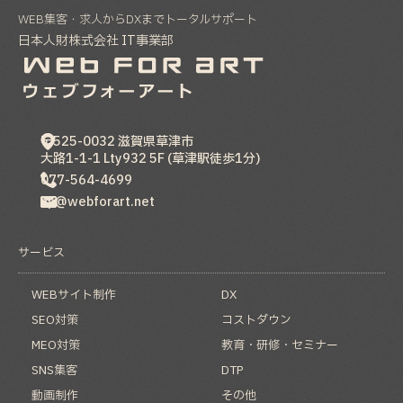
WEB集客・求人からDXまでトータルサポート
日本人財株式会社 IT事業部
〒525-0032
滋賀県
草津市
大路1-1-1 Lty932 5F (草津駅徒歩1分)
077-564-4699
hp@webforart.net
サービス
WEBサイト制作
DX
SEO対策
コストダウン
MEO対策
教育・研修・セミナー
SNS集客
DTP
動画制作
その他