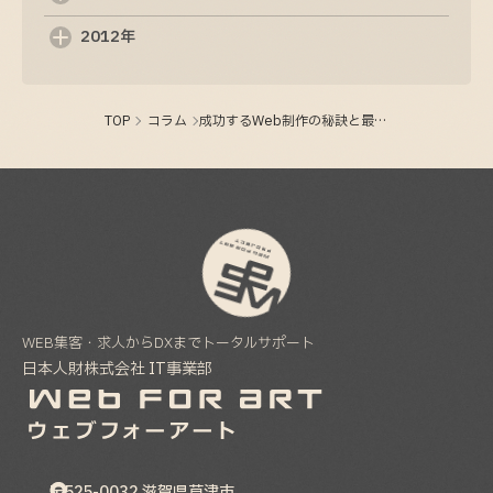
2012年
TOP
コラム
成功するWeb制作の秘訣と最新トレンド
WEB集客・求人からDXまでトータルサポート
日本人財株式会社 IT事業部
〒525-0032
滋賀県
草津市