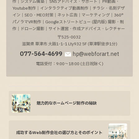
作｜システム構築｜ SNSアドバイス・サポート｜ PR動画・
Youtube制作｜インタラクティブ動画制作｜チラシ・名刺デザ
イン｜SEO・MEO対策｜ネット広告｜マーケティング｜360°
パノラマVR制作｜Googleストリートビュー (屋内版) 撮影・制
作｜ドローン撮影｜サイト運営・作成アドバイス・レクチャー
〒525-0032
滋賀県
草津市
大路1-1-1
Lty932 5F (草津駅徒歩1分)
077-564-4699
hp@webforart.net
電話受付：9:00～18:00 (土日祝除く)
魅力的なホームページ制作の秘訣
成功するWeb制作会社の選び方とそのポイント