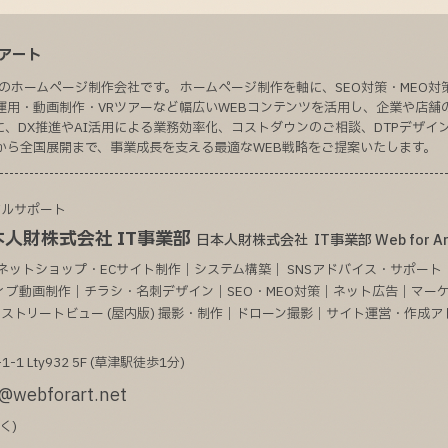
ォーアート
のホームページ制作会社です。 ホームページ制作を軸に、SEO対策・MEO対
運用・動画制作・VRツアーなど幅広いWEBコンテンツを活用し、企業や店舗
、DX推進やAI活用による業務効率化、コストダウンのご相談、DTPデザイ
から全国展開まで、事業成長を支える最適なWEB戦略をご提案いたします。
タルサポート
人財株式会社 IT事業部
日本人財株式会社 IT事業部 Web for Ar
ネットショップ・ECサイト制作｜システム構築｜ SNSアドバイス・サポート｜
クティブ動画制作｜チラシ・名刺デザイン｜SEO・MEO対策｜ネット広告｜マー
gleストリートビュー (屋内版) 撮影・制作｜ドローン撮影｜サイト運営・作成
1-1
Lty932 5F (草津駅徒歩1分)
@webforart.net
く)