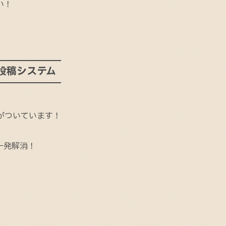
い！
動投稿システム
ムがついています！
一発解消！