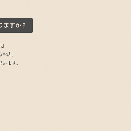
りますか？
店」
るお店」
思います。
！