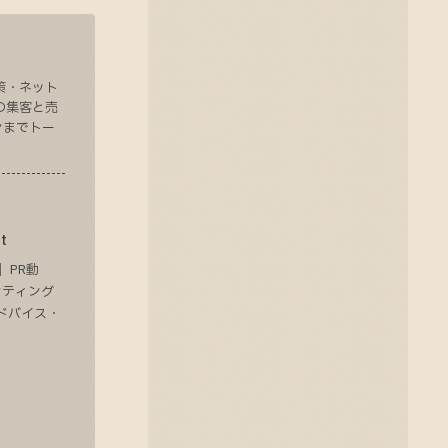
策・ネット
の集客と売
ンまでトー
t
 PR動
ケティング
アドバイス・