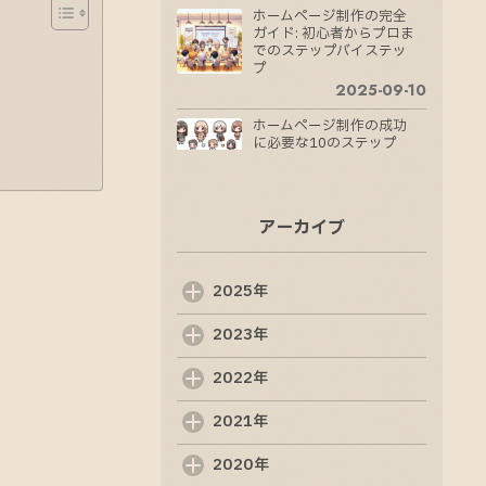
ホームページ制作の完全
ガイド: 初心者からプロま
でのステップバイステッ
プ
2025-09-10
ホームページ制作の成功
に必要な10のステップ
2025-09-09
ホームページ制作の成功
アーカイブ
法則：魅力的なサイトを
作るためのステップ
2025-09-08
2025年
Web制作会社の選び方:
成功するためのポイント
2023年
2025-09-07
2022年
Web制作の基礎知識: 初
めての方でも分かるポイ
2021年
ント
2025-09-06
2020年
ホームページ制作の基本