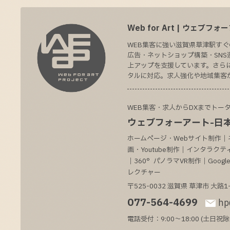
Web for Art | ウェブフ
WEB集客に強い滋賀県草津駅すぐ
広告・ネットショップ構築・SNS
上アップを支援しています。さらに
タルに対応。求人強化や地域集客
WEB集客・求人からDXまでトー
ウェブフォーアート-日本
ホームページ・Webサイト制作｜
画・Youtube制作｜インタラ
｜360°パノラマVR制作｜Goo
レクチャー
〒525-0032
滋賀県
草津市
大路1-
077-564-4699
hp
電話受付：9:00～18:00 (土日祝除