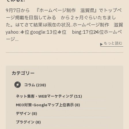
てみる2!
9月7日から 『ホームページ制作 滋賀県』でトップペ
ージ掲載を目指してみる から２ヶ月ぐらいたちまし
た。はてさて結果は現在の状況..ホームページ制作 滋賀
yahoo:→４位 google:13位→４位 bing:17位→24位ホームペ
ージ...
もっと読む
カテゴリー
コラム
(238)
ネット集客・WEBマーケティング
(11)
MEO対策-Googleマップ上位表示
(8)
デザイン
(8)
プラグイン
(8)